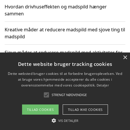
Hvordan drivhuseffekten og madspild hænger
sammen
Kreative måder at reducere madspild med sjove ting til
madspild
Sjove måder at reducere madspild med aktiviteter for
×
hele familien
Dette website bruger tracking cookies
Dette websted bruger cookies til at forbedre brugeroplevelsen. Ved
Hvor finder jeg nemme måltidskasser i Vejle
at bruge vores hjemmeside accepterer du alle cookies i
overensstemmelse med vores cookiepolitik.
Detaljer
STRENGT NØDVENDIGE
Copyright 2026 - Pilanto Aps
TILLAD COOKIES
TILLAD IKKE COOKIES
Om / kontakt
Blog
Betingelser
VIS DETALJER