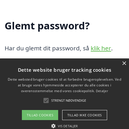
Glemt password?
Har du glemt dit password, så
klik her
.
×
Dette website bruger tracking cookies
Indholdsfortegnelse
skjul
Dette websted bruger cookies til at forbedre brugeroplevelsen. Ved
1)
Login
at bruge vores hjemmeside accepterer du alle cookies i
2)
Opret website
overensstemmelse med vores cookiepolitik.
Detaljer
3)
Glemt password?
STRENGT NØDVENDIGE
TILLAD COOKIES
TILLAD IKKE COOKIES
Copyright 2026 - Pilanto Aps
VIS DETALJER