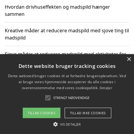
Hvordan drivhuseffekten og madspild hænger
sammen
Kreative måder at reducere madspild med sjove ting til
madspild
Sjove måder at reducere madspild med aktiviteter for
×
hele familien
Dette website bruger tracking cookies
Dette websted bruger cookies til at forbedre brugeroplevelsen. Ved
Hvor finder jeg nemme måltidskasser i Vejle
at bruge vores hjemmeside accepterer du alle cookies i
overensstemmelse med vores cookiepolitik.
Detaljer
STRENGT NØDVENDIGE
Copyright 2026 - Pilanto Aps
TILLAD COOKIES
TILLAD IKKE COOKIES
Om / kontakt
Blog
Betingelser
VIS DETALJER