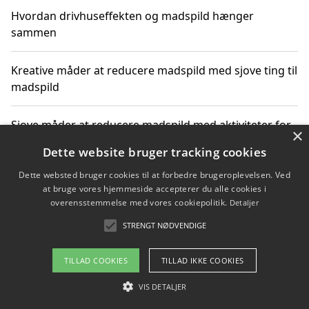
Hvordan drivhuseffekten og madspild hænger
sammen
Kreative måder at reducere madspild med sjove ting til
madspild
Sjove måder at reducere madspild med aktiviteter for
×
hele familien
Dette website bruger tracking cookies
Dette websted bruger cookies til at forbedre brugeroplevelsen. Ved
Hvor finder jeg nemme måltidskasser i Vejle
at bruge vores hjemmeside accepterer du alle cookies i
overensstemmelse med vores cookiepolitik.
Detaljer
STRENGT NØDVENDIGE
Copyright 2026 - Pilanto Aps
TILLAD COOKIES
TILLAD IKKE COOKIES
Om / kontakt
Blog
Betingelser
VIS DETALJER