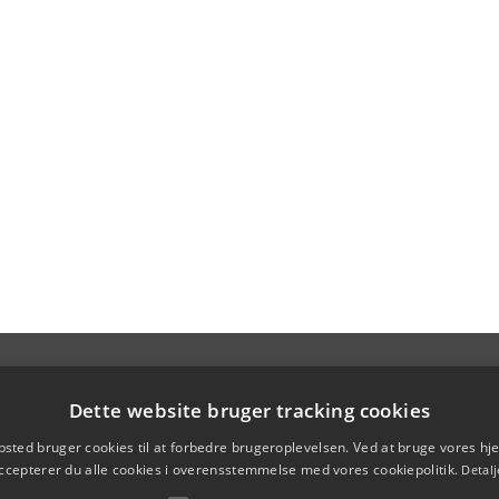
Dette website bruger tracking cookies
sted bruger cookies til at forbedre brugeroplevelsen. Ved at bruge vores 
ccepterer du alle cookies i overensstemmelse med vores cookiepolitik.
Detalj