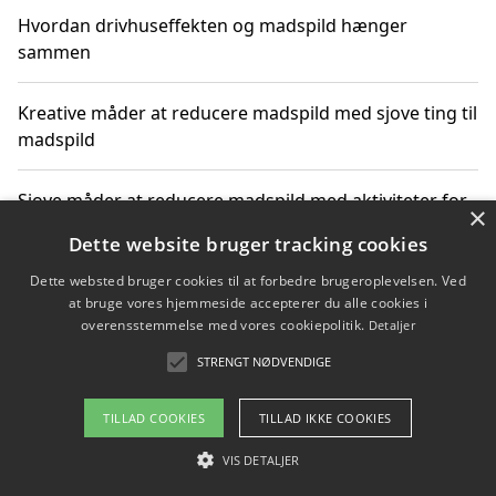
Hvordan drivhuseffekten og madspild hænger
sammen
Kreative måder at reducere madspild med sjove ting til
madspild
Sjove måder at reducere madspild med aktiviteter for
×
hele familien
Dette website bruger tracking cookies
Dette websted bruger cookies til at forbedre brugeroplevelsen. Ved
Hvor finder jeg nemme måltidskasser i Vejle
at bruge vores hjemmeside accepterer du alle cookies i
overensstemmelse med vores cookiepolitik.
Detaljer
STRENGT NØDVENDIGE
Copyright 2026 - Pilanto Aps
TILLAD COOKIES
TILLAD IKKE COOKIES
Om / kontakt
Blog
Betingelser
VIS DETALJER