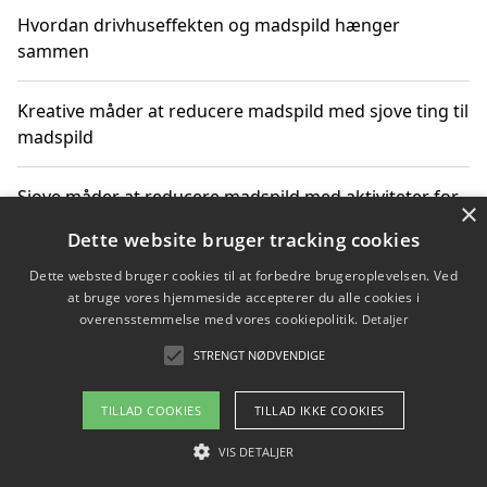
Hvordan drivhuseffekten og madspild hænger
sammen
Kreative måder at reducere madspild med sjove ting til
madspild
Sjove måder at reducere madspild med aktiviteter for
×
hele familien
Dette website bruger tracking cookies
Dette websted bruger cookies til at forbedre brugeroplevelsen. Ved
Hvor finder jeg nemme måltidskasser i Vejle
at bruge vores hjemmeside accepterer du alle cookies i
overensstemmelse med vores cookiepolitik.
Detaljer
STRENGT NØDVENDIGE
Copyright 2026 - Pilanto Aps
TILLAD COOKIES
TILLAD IKKE COOKIES
Om / kontakt
Blog
Betingelser
VIS DETALJER