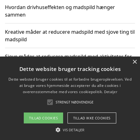
Hvordan drivhuseffekten og madspild hænger
sammen
Kreative måder at reducere madspild med sjove ting til
madspild
Sjove måder at reducere madspild med aktiviteter for
×
hele familien
Dette website bruger tracking cookies
Dette websted bruger cookies til at forbedre brugeroplevelsen. Ved
Hvor finder jeg nemme måltidskasser i Vejle
at bruge vores hjemmeside accepterer du alle cookies i
overensstemmelse med vores cookiepolitik.
Detaljer
STRENGT NØDVENDIGE
Copyright 2026 - Pilanto Aps
TILLAD COOKIES
TILLAD IKKE COOKIES
Om / kontakt
Blog
Betingelser
VIS DETALJER