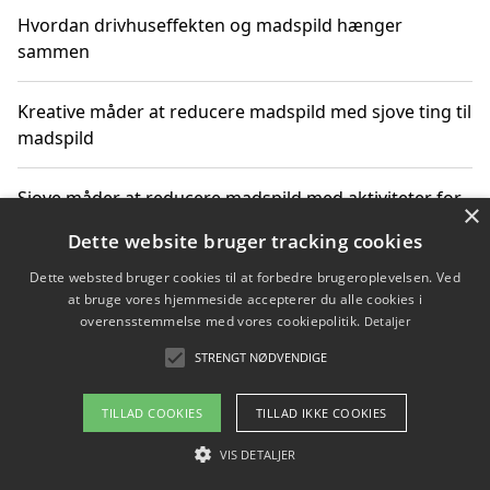
Hvordan drivhuseffekten og madspild hænger
sammen
Kreative måder at reducere madspild med sjove ting til
madspild
Sjove måder at reducere madspild med aktiviteter for
×
hele familien
Dette website bruger tracking cookies
Dette websted bruger cookies til at forbedre brugeroplevelsen. Ved
Hvor finder jeg nemme måltidskasser i Vejle
at bruge vores hjemmeside accepterer du alle cookies i
overensstemmelse med vores cookiepolitik.
Detaljer
STRENGT NØDVENDIGE
Copyright 2026 - Pilanto Aps
TILLAD COOKIES
TILLAD IKKE COOKIES
Om / kontakt
Blog
Betingelser
VIS DETALJER