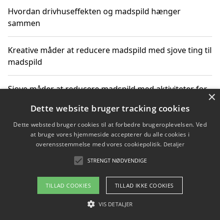
Hvordan drivhuseffekten og madspild hænger
sammen
Kreative måder at reducere madspild med sjove ting til
madspild
Sjove måder at reducere madspild med aktiviteter for
×
hele familien
Dette website bruger tracking cookies
Dette websted bruger cookies til at forbedre brugeroplevelsen. Ved
Hvor finder jeg nemme måltidskasser i Vejle
at bruge vores hjemmeside accepterer du alle cookies i
overensstemmelse med vores cookiepolitik.
Detaljer
STRENGT NØDVENDIGE
Copyright 2026 - Pilanto Aps
TILLAD COOKIES
TILLAD IKKE COOKIES
Om / kontakt
Blog
Betingelser
VIS DETALJER