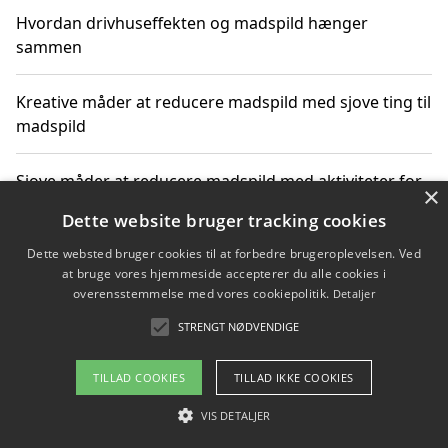
Hvordan drivhuseffekten og madspild hænger
sammen
Kreative måder at reducere madspild med sjove ting til
madspild
Sjove måder at reducere madspild med aktiviteter for
×
hele familien
Dette website bruger tracking cookies
Dette websted bruger cookies til at forbedre brugeroplevelsen. Ved
Hvor finder jeg nemme måltidskasser i Vejle
at bruge vores hjemmeside accepterer du alle cookies i
overensstemmelse med vores cookiepolitik.
Detaljer
STRENGT NØDVENDIGE
Copyright 2026 - Pilanto Aps
TILLAD COOKIES
TILLAD IKKE COOKIES
Om / kontakt
Blog
Betingelser
VIS DETALJER