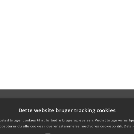
Dette website bruger tracking cookies
sted bruger cookies til at forbedre brugeroplevelsen. Ved at bruge vores 
ccepterer du alle cookies i overensstemmelse med vores cookiepolitik.
Detalj