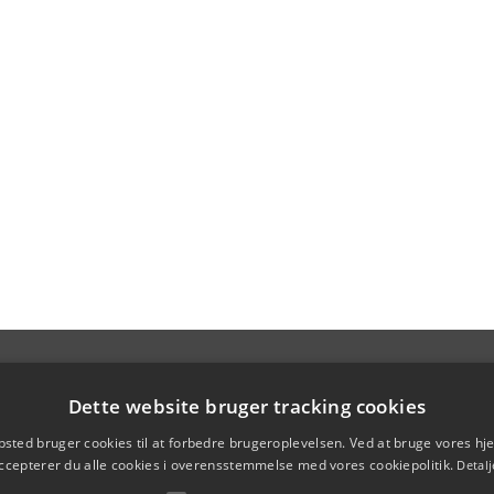
Dette website bruger tracking cookies
sted bruger cookies til at forbedre brugeroplevelsen. Ved at bruge vores 
ccepterer du alle cookies i overensstemmelse med vores cookiepolitik.
Detalj