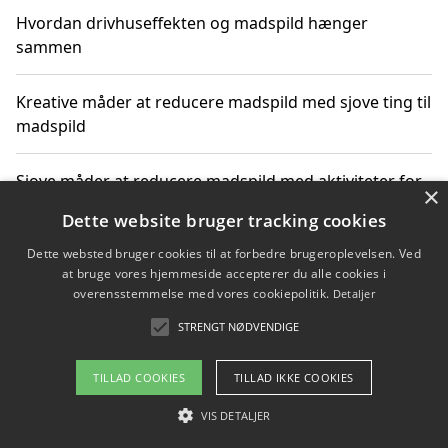
Hvordan drivhuseffekten og madspild hænger
sammen
Kreative måder at reducere madspild med sjove ting til
madspild
Sjove måder at reducere madspild med aktiviteter for
×
hele familien
Dette website bruger tracking cookies
Dette websted bruger cookies til at forbedre brugeroplevelsen. Ved
Hvor finder jeg nemme måltidskasser i Vejle
at bruge vores hjemmeside accepterer du alle cookies i
overensstemmelse med vores cookiepolitik.
Detaljer
STRENGT NØDVENDIGE
Copyright 2026 - Pilanto Aps
TILLAD COOKIES
TILLAD IKKE COOKIES
Om / kontakt
Blog
Betingelser
VIS DETALJER