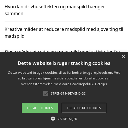
Hvordan drivhuseffekten og madspild hænger
sammen
Kreative måder at reducere madspild med sjove ting til
madspild
Sjove måder at reducere madspild med aktiviteter for
×
hele familien
Dette website bruger tracking cookies
Dette websted bruger cookies til at forbedre brugeroplevelsen. Ved
Hvor finder jeg nemme måltidskasser i Vejle
at bruge vores hjemmeside accepterer du alle cookies i
overensstemmelse med vores cookiepolitik.
Detaljer
STRENGT NØDVENDIGE
Copyright 2026 - Pilanto Aps
TILLAD COOKIES
TILLAD IKKE COOKIES
Om / kontakt
Blog
Betingelser
VIS DETALJER