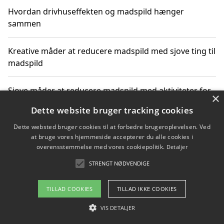
Hvordan drivhuseffekten og madspild hænger
sammen
Kreative måder at reducere madspild med sjove ting til
madspild
Sjove måder at reducere madspild med aktiviteter for
×
hele familien
Dette website bruger tracking cookies
Dette websted bruger cookies til at forbedre brugeroplevelsen. Ved
Hvor finder jeg nemme måltidskasser i Vejle
at bruge vores hjemmeside accepterer du alle cookies i
overensstemmelse med vores cookiepolitik.
Detaljer
STRENGT NØDVENDIGE
Copyright 2026 - Pilanto Aps
TILLAD COOKIES
TILLAD IKKE COOKIES
Om / kontakt
Blog
Betingelser
VIS DETALJER