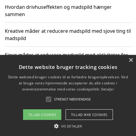
Hvordan drivhuseffekten og madspild hænger
sammen
Kreative måder at reducere madspild med sjove ting til
madspild
Sjove måder at reducere madspild med aktiviteter for
×
hele familien
Dette website bruger tracking cookies
Dette websted bruger cookies til at forbedre brugeroplevelsen. Ved
Hvor finder jeg nemme måltidskasser i Vejle
at bruge vores hjemmeside accepterer du alle cookies i
overensstemmelse med vores cookiepolitik.
Detaljer
STRENGT NØDVENDIGE
Copyright 2026 - Pilanto Aps
TILLAD COOKIES
TILLAD IKKE COOKIES
Om / kontakt
Blog
Betingelser
VIS DETALJER