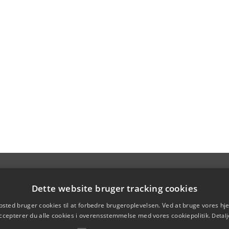
Dette website bruger tracking cookies
sted bruger cookies til at forbedre brugeroplevelsen. Ved at bruge vores 
ccepterer du alle cookies i overensstemmelse med vores cookiepolitik.
Detalj