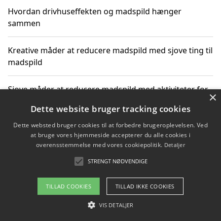
Hvordan drivhuseffekten og madspild hænger
sammen
Kreative måder at reducere madspild med sjove ting til
madspild
Sjove måder at reducere madspild med aktiviteter for
×
hele familien
Dette website bruger tracking cookies
Dette websted bruger cookies til at forbedre brugeroplevelsen. Ved
Hvor finder jeg nemme måltidskasser i Vejle
at bruge vores hjemmeside accepterer du alle cookies i
overensstemmelse med vores cookiepolitik.
Detaljer
STRENGT NØDVENDIGE
Copyright 2026 - Pilanto Aps
TILLAD COOKIES
TILLAD IKKE COOKIES
Om / kontakt
Blog
Betingelser
VIS DETALJER