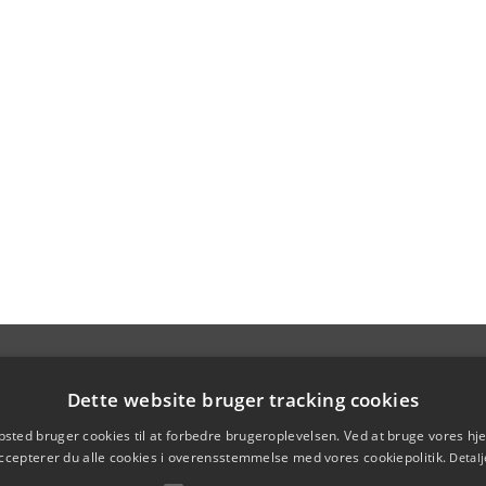
Dette website bruger tracking cookies
sted bruger cookies til at forbedre brugeroplevelsen. Ved at bruge vores 
ccepterer du alle cookies i overensstemmelse med vores cookiepolitik.
Detalj