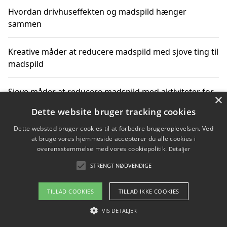
Hvordan drivhuseffekten og madspild hænger
sammen
Kreative måder at reducere madspild med sjove ting til
madspild
Sjove måder at reducere madspild med aktiviteter for
×
hele familien
Dette website bruger tracking cookies
Dette websted bruger cookies til at forbedre brugeroplevelsen. Ved
Hvor finder jeg nemme måltidskasser i Vejle
at bruge vores hjemmeside accepterer du alle cookies i
overensstemmelse med vores cookiepolitik.
Detaljer
STRENGT NØDVENDIGE
Copyright 2026 - Pilanto Aps
TILLAD COOKIES
TILLAD IKKE COOKIES
Om / kontakt
Blog
Betingelser
VIS DETALJER