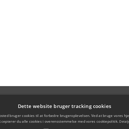
Dette website bruger tracking cookies
sted bruger cookies til at forbedre brugeroplevelsen. Ved at bruge vores 
ccepterer du alle cookies i overensstemmelse med vores cookiepolitik.
Detalj