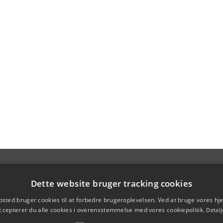
Dette website bruger tracking cookies
sted bruger cookies til at forbedre brugeroplevelsen. Ved at bruge vores 
ccepterer du alle cookies i overensstemmelse med vores cookiepolitik.
Detalj