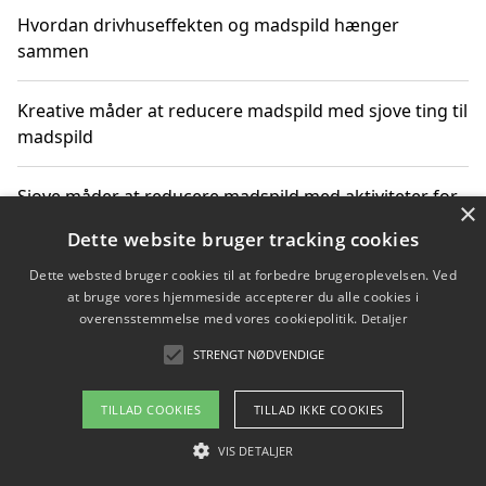
Hvordan drivhuseffekten og madspild hænger
sammen
Kreative måder at reducere madspild med sjove ting til
madspild
Sjove måder at reducere madspild med aktiviteter for
×
hele familien
Dette website bruger tracking cookies
Dette websted bruger cookies til at forbedre brugeroplevelsen. Ved
Hvor finder jeg nemme måltidskasser i Vejle
at bruge vores hjemmeside accepterer du alle cookies i
overensstemmelse med vores cookiepolitik.
Detaljer
STRENGT NØDVENDIGE
Copyright 2026 - Pilanto Aps
TILLAD COOKIES
TILLAD IKKE COOKIES
Om / kontakt
Blog
Betingelser
VIS DETALJER