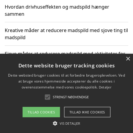
Hvordan drivhuseffekten og madspild hænger
sammen
Kreative måder at reducere madspild med sjove ting til
madspild
Sjove måder at reducere madspild med aktiviteter for
×
hele familien
Dette website bruger tracking cookies
Dette websted bruger cookies til at forbedre brugeroplevelsen. Ved
Hvor finder jeg nemme måltidskasser i Vejle
at bruge vores hjemmeside accepterer du alle cookies i
overensstemmelse med vores cookiepolitik.
Detaljer
STRENGT NØDVENDIGE
Copyright 2026 - Pilanto Aps
TILLAD COOKIES
TILLAD IKKE COOKIES
Om / kontakt
Blog
Betingelser
VIS DETALJER