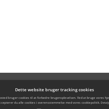
Dette website bruger tracking cookies
sted bruger cookies til at forbedre brugeroplevelsen. Ved at bruge vores 
ccepterer du alle cookies i overensstemmelse med vores cookiepolitik.
Detalj