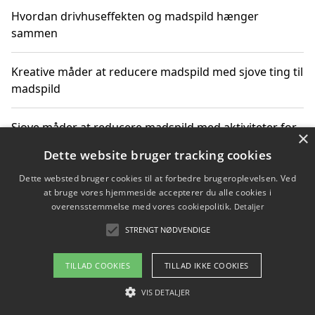
Hvordan drivhuseffekten og madspild hænger
sammen
Kreative måder at reducere madspild med sjove ting til
madspild
Sjove måder at reducere madspild med aktiviteter for
×
hele familien
Dette website bruger tracking cookies
Dette websted bruger cookies til at forbedre brugeroplevelsen. Ved
Hvor finder jeg nemme måltidskasser i Vejle
at bruge vores hjemmeside accepterer du alle cookies i
overensstemmelse med vores cookiepolitik.
Detaljer
STRENGT NØDVENDIGE
Copyright 2026 - Pilanto Aps
TILLAD COOKIES
TILLAD IKKE COOKIES
Om / kontakt
Blog
Betingelser
VIS DETALJER