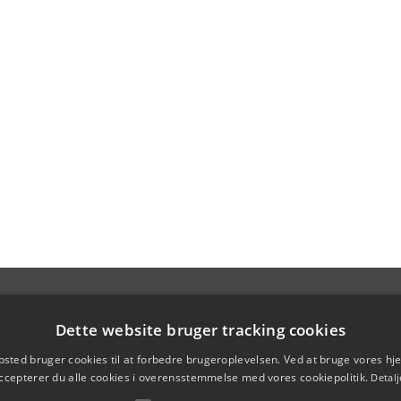
Dette website bruger tracking cookies
sted bruger cookies til at forbedre brugeroplevelsen. Ved at bruge vores 
ccepterer du alle cookies i overensstemmelse med vores cookiepolitik.
Detalj