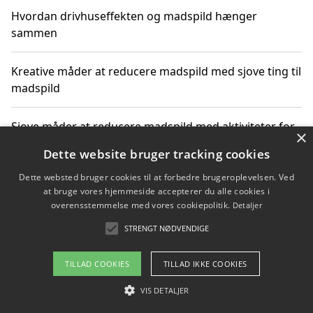
Hvordan drivhuseffekten og madspild hænger
sammen
Kreative måder at reducere madspild med sjove ting til
madspild
Sjove måder at reducere madspild med aktiviteter for
×
hele familien
Dette website bruger tracking cookies
Dette websted bruger cookies til at forbedre brugeroplevelsen. Ved
Hvor finder jeg nemme måltidskasser i Vejle
at bruge vores hjemmeside accepterer du alle cookies i
overensstemmelse med vores cookiepolitik.
Detaljer
STRENGT NØDVENDIGE
Copyright 2026 - Pilanto Aps
TILLAD COOKIES
TILLAD IKKE COOKIES
Om / kontakt
Blog
Betingelser
VIS DETALJER