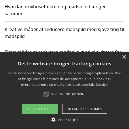
Hvordan drivhuseffekten og madspild hænger
sammen
Kreative måder at reducere madspild med sjove ting til
madspild
Sjove måder at reducere madspild med aktiviteter for
×
hele familien
Dette website bruger tracking cookies
Dette websted bruger cookies til at forbedre brugeroplevelsen. Ved
Hvor finder jeg nemme måltidskasser i Vejle
at bruge vores hjemmeside accepterer du alle cookies i
overensstemmelse med vores cookiepolitik.
Detaljer
STRENGT NØDVENDIGE
Copyright 2026 - Pilanto Aps
TILLAD COOKIES
TILLAD IKKE COOKIES
Om / kontakt
Blog
Betingelser
VIS DETALJER