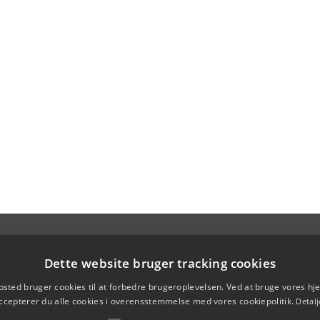
Dette website bruger tracking cookies
sted bruger cookies til at forbedre brugeroplevelsen. Ved at bruge vores 
ccepterer du alle cookies i overensstemmelse med vores cookiepolitik.
Detalj