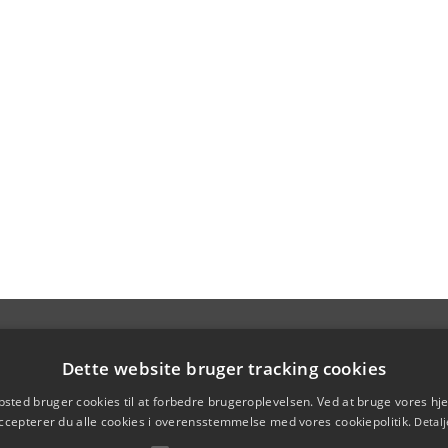
Dette website bruger tracking cookies
sted bruger cookies til at forbedre brugeroplevelsen. Ved at bruge vores 
ccepterer du alle cookies i overensstemmelse med vores cookiepolitik.
Detalj