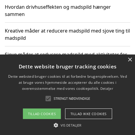
Hvordan drivhuseffekten og madspild hænger
sammen
Kreative måder at reducere madspild med sjove ting til
madspild
Sjove måder at reducere madspild med aktiviteter for
×
hele familien
Dette website bruger tracking cookies
Dette websted bruger cookies til at forbedre brugeroplevelsen. Ved
Hvor finder jeg nemme måltidskasser i Vejle
at bruge vores hjemmeside accepterer du alle cookies i
overensstemmelse med vores cookiepolitik.
Detaljer
STRENGT NØDVENDIGE
Copyright 2026 - Pilanto Aps
TILLAD COOKIES
TILLAD IKKE COOKIES
Om / kontakt
Blog
Betingelser
VIS DETALJER