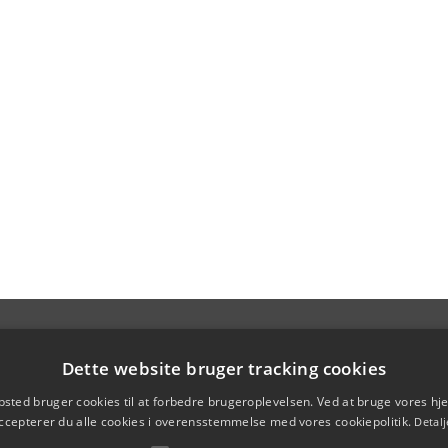
Dette website bruger tracking cookies
sted bruger cookies til at forbedre brugeroplevelsen. Ved at bruge vores 
ccepterer du alle cookies i overensstemmelse med vores cookiepolitik.
Detalj