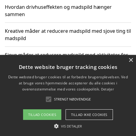
Hvordan drivhuseffekten og madspild hænger
sammen
Kreative måder at reducere madspild med sjove ting til
madspild
Sjove måder at reducere madspild med aktiviteter for
×
hele familien
Dette website bruger tracking cookies
Dette websted bruger cookies til at forbedre brugeroplevelsen. Ved
Hvor finder jeg nemme måltidskasser i Vejle
at bruge vores hjemmeside accepterer du alle cookies i
overensstemmelse med vores cookiepolitik.
Detaljer
STRENGT NØDVENDIGE
Copyright 2026 - Pilanto Aps
TILLAD COOKIES
TILLAD IKKE COOKIES
Om / kontakt
Blog
Betingelser
VIS DETALJER