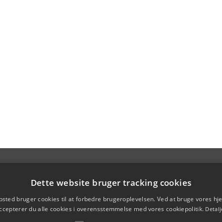
Dette website bruger tracking cookies
sted bruger cookies til at forbedre brugeroplevelsen. Ved at bruge vores 
ccepterer du alle cookies i overensstemmelse med vores cookiepolitik.
Detalj