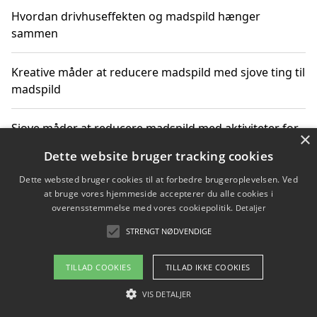
Hvordan drivhuseffekten og madspild hænger
sammen
Kreative måder at reducere madspild med sjove ting til
madspild
Sjove måder at reducere madspild med aktiviteter for
×
hele familien
Dette website bruger tracking cookies
Dette websted bruger cookies til at forbedre brugeroplevelsen. Ved
Hvor finder jeg nemme måltidskasser i Vejle
at bruge vores hjemmeside accepterer du alle cookies i
overensstemmelse med vores cookiepolitik.
Detaljer
STRENGT NØDVENDIGE
Copyright 2026 - Pilanto Aps
TILLAD COOKIES
TILLAD IKKE COOKIES
Om / kontakt
Blog
Betingelser
VIS DETALJER