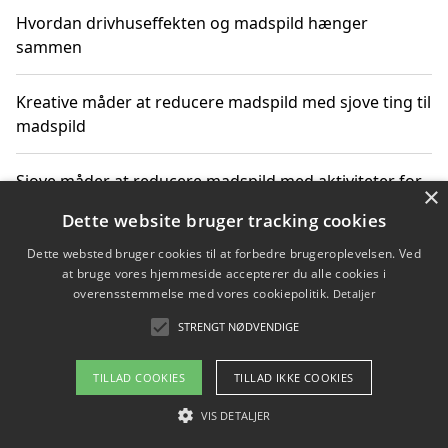
Hvordan drivhuseffekten og madspild hænger
sammen
Kreative måder at reducere madspild med sjove ting til
madspild
Sjove måder at reducere madspild med aktiviteter for
×
hele familien
Dette website bruger tracking cookies
Dette websted bruger cookies til at forbedre brugeroplevelsen. Ved
Hvor finder jeg nemme måltidskasser i Vejle
at bruge vores hjemmeside accepterer du alle cookies i
overensstemmelse med vores cookiepolitik.
Detaljer
STRENGT NØDVENDIGE
Copyright 2026 - Pilanto Aps
TILLAD COOKIES
TILLAD IKKE COOKIES
Om / kontakt
Blog
Betingelser
VIS DETALJER