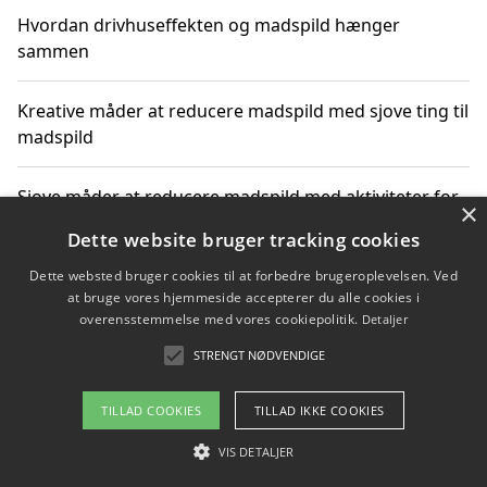
Hvordan drivhuseffekten og madspild hænger
sammen
Kreative måder at reducere madspild med sjove ting til
madspild
Sjove måder at reducere madspild med aktiviteter for
×
hele familien
Dette website bruger tracking cookies
Dette websted bruger cookies til at forbedre brugeroplevelsen. Ved
Hvor finder jeg nemme måltidskasser i Vejle
at bruge vores hjemmeside accepterer du alle cookies i
overensstemmelse med vores cookiepolitik.
Detaljer
STRENGT NØDVENDIGE
Copyright 2026 - Pilanto Aps
TILLAD COOKIES
TILLAD IKKE COOKIES
Om / kontakt
Blog
Betingelser
VIS DETALJER