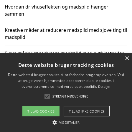
Hvordan drivhuseffekten og madspild hænger
sammen
Kreative måder at reducere madspild med sjove ting til
madspild
Sjove måder at reducere madspild med aktiviteter for
×
hele familien
Dette website bruger tracking cookies
Dette websted bruger cookies til at forbedre brugeroplevelsen. Ved
Hvor finder jeg nemme måltidskasser i Vejle
at bruge vores hjemmeside accepterer du alle cookies i
overensstemmelse med vores cookiepolitik.
Detaljer
STRENGT NØDVENDIGE
Copyright 2026 - Pilanto Aps
TILLAD COOKIES
TILLAD IKKE COOKIES
Om / kontakt
Blog
Betingelser
VIS DETALJER