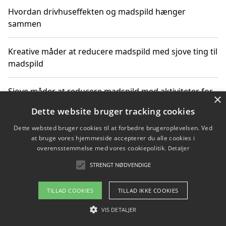
Hvordan drivhuseffekten og madspild hænger
sammen
Kreative måder at reducere madspild med sjove ting til
madspild
Sjove måder at reducere madspild med aktiviteter for
×
hele familien
Dette website bruger tracking cookies
Dette websted bruger cookies til at forbedre brugeroplevelsen. Ved
Hvor finder jeg nemme måltidskasser i Vejle
at bruge vores hjemmeside accepterer du alle cookies i
overensstemmelse med vores cookiepolitik.
Detaljer
STRENGT NØDVENDIGE
Copyright 2026 - Pilanto Aps
TILLAD COOKIES
TILLAD IKKE COOKIES
Om / kontakt
Blog
Betingelser
VIS DETALJER