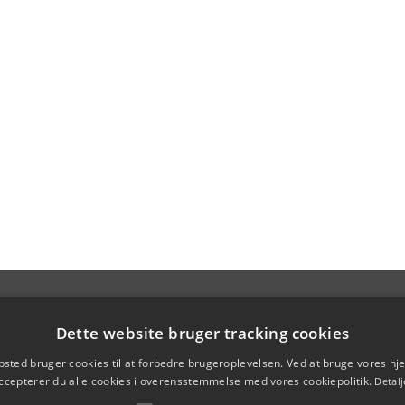
Dette website bruger tracking cookies
sted bruger cookies til at forbedre brugeroplevelsen. Ved at bruge vores 
ccepterer du alle cookies i overensstemmelse med vores cookiepolitik.
Detalj