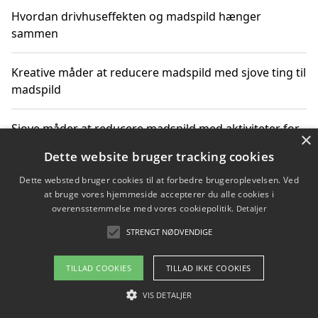
Hvordan drivhuseffekten og madspild hænger
sammen
Kreative måder at reducere madspild med sjove ting til
madspild
Sjove måder at reducere madspild med aktiviteter for
×
hele familien
Dette website bruger tracking cookies
Dette websted bruger cookies til at forbedre brugeroplevelsen. Ved
Hvor finder jeg nemme måltidskasser i Vejle
at bruge vores hjemmeside accepterer du alle cookies i
overensstemmelse med vores cookiepolitik.
Detaljer
STRENGT NØDVENDIGE
Copyright 2026 - Pilanto Aps
TILLAD COOKIES
TILLAD IKKE COOKIES
Om / kontakt
Blog
Betingelser
VIS DETALJER