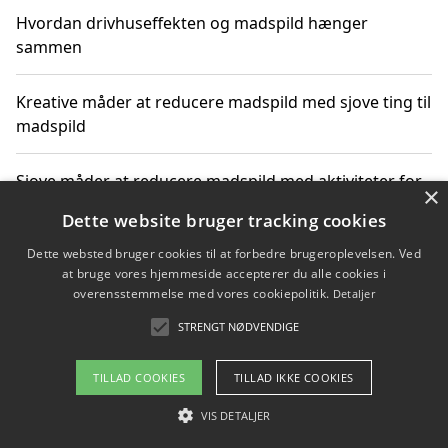
Hvordan drivhuseffekten og madspild hænger
sammen
Kreative måder at reducere madspild med sjove ting til
madspild
Sjove måder at reducere madspild med aktiviteter for
×
hele familien
Dette website bruger tracking cookies
Dette websted bruger cookies til at forbedre brugeroplevelsen. Ved
Hvor finder jeg nemme måltidskasser i Vejle
at bruge vores hjemmeside accepterer du alle cookies i
overensstemmelse med vores cookiepolitik.
Detaljer
STRENGT NØDVENDIGE
Copyright 2026 - Pilanto Aps
TILLAD COOKIES
TILLAD IKKE COOKIES
Om / kontakt
Blog
Betingelser
VIS DETALJER