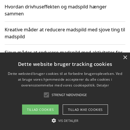
Hvordan drivhuseffekten og madspild hænger
sammen
Kreative måder at reducere madspild med sjove ting til
madspild
Sjove måder at reducere madspild med aktiviteter for
×
hele familien
Dette website bruger tracking cookies
Dette websted bruger cookies til at forbedre brugeroplevelsen. Ved
Hvor finder jeg nemme måltidskasser i Vejle
at bruge vores hjemmeside accepterer du alle cookies i
overensstemmelse med vores cookiepolitik.
Detaljer
STRENGT NØDVENDIGE
Copyright 2026 - Pilanto Aps
TILLAD COOKIES
TILLAD IKKE COOKIES
Om / kontakt
Blog
Betingelser
VIS DETALJER