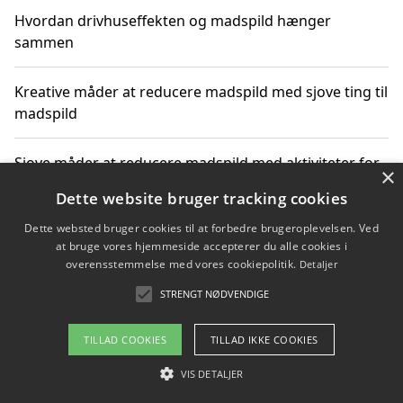
Hvordan drivhuseffekten og madspild hænger
sammen
Kreative måder at reducere madspild med sjove ting til
madspild
Sjove måder at reducere madspild med aktiviteter for
×
hele familien
Dette website bruger tracking cookies
Dette websted bruger cookies til at forbedre brugeroplevelsen. Ved
Hvor finder jeg nemme måltidskasser i Vejle
at bruge vores hjemmeside accepterer du alle cookies i
overensstemmelse med vores cookiepolitik.
Detaljer
STRENGT NØDVENDIGE
Copyright 2026 - Pilanto Aps
TILLAD COOKIES
TILLAD IKKE COOKIES
Om / kontakt
Blog
Betingelser
VIS DETALJER