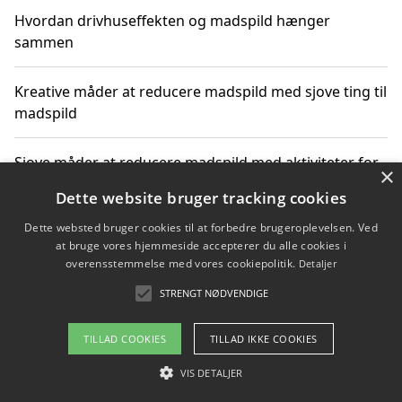
Hvordan drivhuseffekten og madspild hænger
sammen
Kreative måder at reducere madspild med sjove ting til
madspild
Sjove måder at reducere madspild med aktiviteter for
×
hele familien
Dette website bruger tracking cookies
Dette websted bruger cookies til at forbedre brugeroplevelsen. Ved
Hvor finder jeg nemme måltidskasser i Vejle
at bruge vores hjemmeside accepterer du alle cookies i
overensstemmelse med vores cookiepolitik.
Detaljer
STRENGT NØDVENDIGE
Copyright 2026 - Pilanto Aps
TILLAD COOKIES
TILLAD IKKE COOKIES
Om / kontakt
Blog
Betingelser
VIS DETALJER