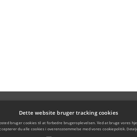
Dette website bruger tracking cookies
sted bruger cookies til at forbedre brugeroplevelsen. Ved at bruge vores 
ccepterer du alle cookies i overensstemmelse med vores cookiepolitik.
Detalj