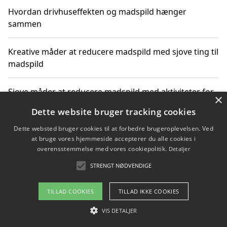
Hvordan drivhuseffekten og madspild hænger
sammen
Kreative måder at reducere madspild med sjove ting til
madspild
Sjove måder at reducere madspild med aktiviteter for
×
hele familien
Dette website bruger tracking cookies
Dette websted bruger cookies til at forbedre brugeroplevelsen. Ved
Hvor finder jeg nemme måltidskasser i Vejle
at bruge vores hjemmeside accepterer du alle cookies i
overensstemmelse med vores cookiepolitik.
Detaljer
STRENGT NØDVENDIGE
Copyright 2026 - Pilanto Aps
TILLAD COOKIES
TILLAD IKKE COOKIES
Om / kontakt
Blog
Betingelser
VIS DETALJER