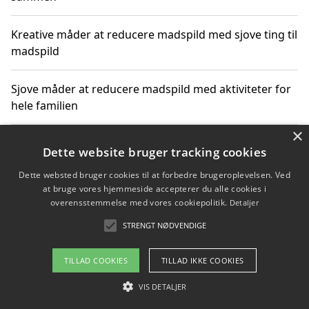
Kreative måder at reducere madspild med sjove ting til
madspild
Sjove måder at reducere madspild med aktiviteter for
hele familien
×
Hvor finder jeg nemme måltidskasser i Vejle
Dette website bruger tracking cookies
Dette websted bruger cookies til at forbedre brugeroplevelsen. Ved
at bruge vores hjemmeside accepterer du alle cookies i
overensstemmelse med vores cookiepolitik.
Detaljer
Copyright 2026 - Pilanto Aps
STRENGT NØDVENDIGE
Om / kontakt
Blog
Betingelser
TILLAD COOKIES
TILLAD IKKE COOKIES
VIS DETALJER